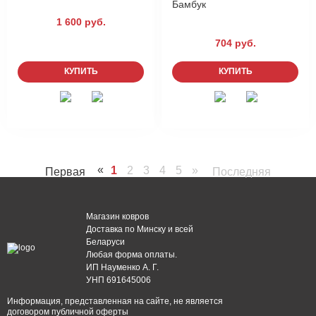
Бамбук
1 600 руб.
704 руб.
КУПИТЬ
КУПИТЬ
«
1
2
3
4
5
»
Первая
Последняя
Магазин ковров
Доставка по Минску и всей
Беларуси
Любая форма оплаты.
ИП Науменко А. Г.
УНП 691645006
Информация, представленная на сайте, не является
договором публичной оферты