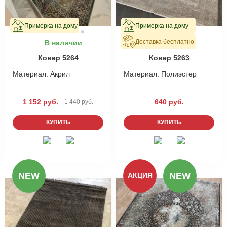
Примерка на дому
Примерка на дому
Доставка бесплатно
В наличии
В наличии
Ковер 5264
Ковер 5263
Материал:
Акрил
Материал:
Полиэстер
1 152 руб.
640 руб.
1 440 руб.
КУПИТЬ
КУПИТЬ
NEW
NEW
АКЦИЯ