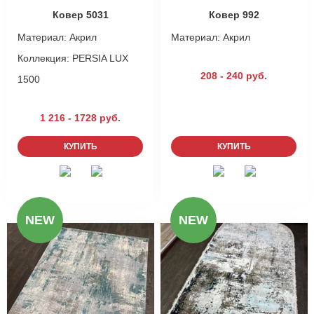
Ковер 5031
Ковер 992
Материал:
Акрил
Материал:
Акрил
Коллекция:
PERSIA LUX
208 - 240 руб.
1500
1 216 - 1728 руб.
КУПИТЬ
КУПИТЬ
Оформить
заказ!
NEW
NEW
Голубые, синие, бирюзовые ковры
ОСТАВИТЬ ЗАЯВКУ
-
+
руб.