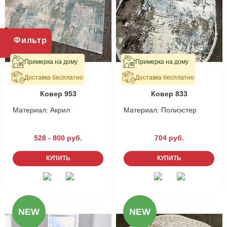
Фильтр
Примерка на дому
Примерка на дому
Доставка бесплатно
Доставка бесплатно
В наличии
В наличии
Ковер 953
Ковер 833
Материал:
Акрил
Материал:
Полиэстер
Мы не передадим ваш телефон третьим лицам, только
позвоним и подробно проконсультируем по всем вопросам,
528 - 800 руб.
704 руб.
которые действительно для Вас важны.
Отправить
КУПИТЬ
КУПИТЬ
Отправить
NEW
NEW