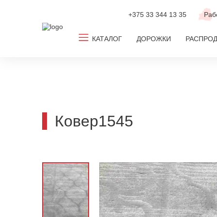
+375 33
344 13 35
Раб
КАТАЛОГ
ДОРОЖКИ
РАСПРО
Все ковры
Ковролин
Новинки
Ковер1545
ТОП-2026
По популярным размерам
По дизайну
По цвету
По комнате