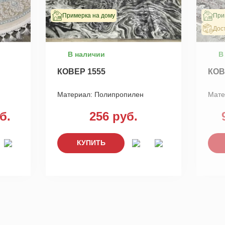
Примерка на дому
При
Дос
В наличии
В
КОВЕР 1555
КОВ
Материал:
Полипропилен
Мате
б.
256 руб.
КУПИТЬ