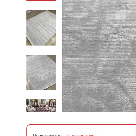
По стране производства
По материалу
По форме
По цене
Производитель:
Турецкие ковры