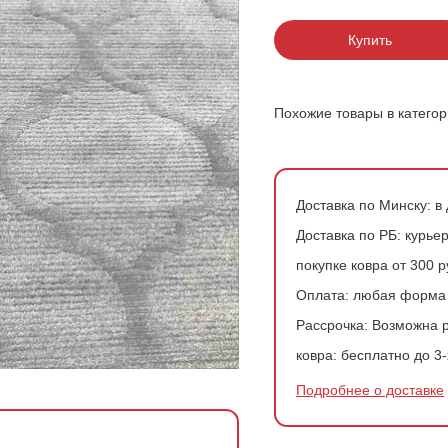
200*200 см
Ковры в скандинавском стиле
Розовые ковры
Купить
200*300 см
Ковры с геометрией
Зеленые ковры
200*400 см
Похожие товары в катего
240*340 см
300*300 см
Доставка по Минску:
в 
Доставка по РБ:
курьер
300*400 см
покупке ковра от 300 
Оплата:
любая форма
Рассрочка:
Возможна р
ковра:
бесплатно до 3-
Подробнее о доставке