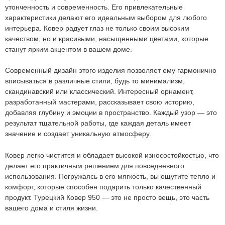
утонченность и современность. Его привлекательные
Оформить
заказ!
характеристики делают его идеальным выбором для любого
интерьера. Ковер радует глаз не только своим высоким
качеством, но и красивыми, насыщенными цветами, которые
Ковер 950
ОСТАВИТЬ ЗАЯВКУ
станут ярким акцентом в вашем доме.
-
+
Современный дизайн этого изделия позволяет ему гармонично
67.2
руб.
вписываться в различные стили, будь то минимализм,
скандинавский или классический. Интересный орнамент,
разработанный мастерами, рассказывает свою историю,
добавляя глубину и эмоции в пространство. Каждый узор — это
результат тщательной работы, где каждая деталь имеет
значение и создает уникальную атмосферу.
Ковер легко чистится и обладает высокой износостойкостью, что
делает его практичным решением для повседневного
использования. Погружаясь в его мягкость, вы ощутите тепло и
комфорт, которые способен подарить только качественный
продукт. Турецкий
Ковер 950
— это не просто вещь, это часть
вашего дома и стиля жизни.
Мы не передадим ваш телефон третьим лицам, только