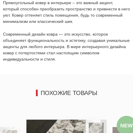
позвоним и подробно проконсультируем по всем вопросам,
Прямоугольный ковер в интерьере – это важный акцент,
которые действительно для Вас важны.
который способен преобразить пространство и привнести в него
уют.
Ковер оттеняет стиль помещения, будь то современный
Отправить
минимализм или классический шик.
Отправить
Современный дизайн ковра — это искусство, которое
объединяет функциональность и эстетику, создавая уникальные
акценты для любого интерьера.
В мире интерьерного дизайна
ковер с потертостями стал настоящим символом
индивидуальности и стиля.
ПОХОЖИЕ ТОВАРЫ
NEW