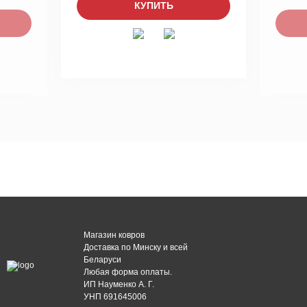
КУПИТЬ
Магазин ковров
Доставка по Минску и всей
Беларуси
Любая форма оплаты.
ИП Науменко А. Г.
УНП 691645006