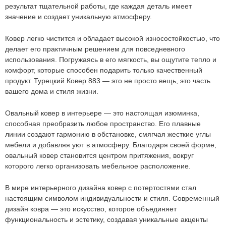
Ковер 883
ОСТАВИТЬ ЗАЯВКУ
результат тщательной работы, где каждая деталь имеет
значение и создает уникальную атмосферу.
-
+
Ковер легко чистится и обладает высокой износостойкостью, что
544
руб.
делает его практичным решением для повседневного
использования. Погружаясь в его мягкость, вы ощутите тепло и
комфорт, которые способен подарить только качественный
продукт. Турецкий
Ковер 883
— это не просто вещь, это часть
вашего дома и стиля жизни.
Овальный ковер в интерьере — это настоящая изюминка,
способная преобразить любое пространство. Его плавные
линии создают гармонию в обстановке, смягчая жесткие углы
мебели и добавляя уют в атмосферу. Благодаря своей форме,
овальный ковер становится центром притяжения, вокруг
которого легко организовать мебельное расположение.
Мы не передадим ваш телефон третьим лицам, только
В мире интерьерного дизайна ковер с потертостями стал
позвоним и подробно проконсультируем по всем вопросам,
которые действительно для Вас важны.
настоящим символом индивидуальности и стиля.
Современный
дизайн ковра — это искусство, которое объединяет
Отправить
функциональность и эстетику, создавая уникальные акценты