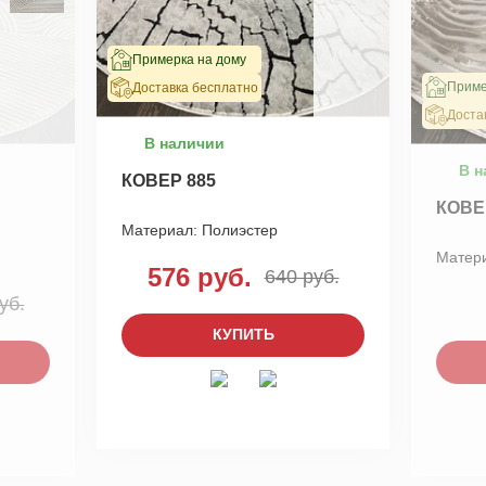
Примерка на дому
Приме
Доставка бесплатно
Доста
В наличии
В н
КОВЕР 885
КОВЕ
Материал:
Полиэстер
Матер
576 руб.
640 руб.
уб.
КУПИТЬ