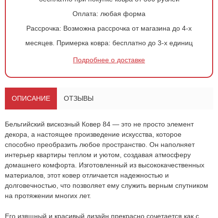
Оплата:
любая форма
Рассрочка:
Возможна рассрочка от магазина до 4-х
месяцев.
Примерка ковра:
бесплатно до 3-х единиц
Подробнее о доставке
ОПИСАНИЕ
ОТЗЫВЫ
Бельгийский вискозный
Ковер 84
— это не просто элемент
декора, а настоящее произведение искусства, которое
способно преобразить любое пространство. Он наполняет
интерьер квартиры теплом и уютом, создавая атмосферу
домашнего комфорта. Изготовленный из высококачественных
Оформить
заказ!
материалов, этот ковер отличается надежностью и
долговечностью, что позволяет ему служить верным спутником
Ковер 84
на протяжении многих лет.
ОСТАВИТЬ ЗАЯВКУ
-
+
Его изящный и красивый дизайн прекрасно сочетается как с