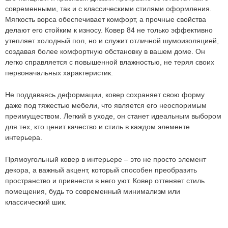
современными, так и с классическими стилями оформления.
1 024
руб.
Мягкость ворса обеспечивает комфорт, а прочные свойства
делают его стойким к износу.
Ковер 84
не только эффективно
утепляет холодный пол, но и служит отличной шумоизоляцией,
создавая более комфортную обстановку в вашем доме. Он
легко справляется с повышенной влажностью, не теряя своих
первоначальных характеристик.
Не поддаваясь деформации, ковер сохраняет свою форму
даже под тяжестью мебели, что является его неоспоримым
преимуществом. Легкий в уходе, он станет идеальным выбором
для тех, кто ценит качество и стиль в каждом элементе
интерьера.
Прямоугольный ковер в интерьере – это не просто элемент
Мы не передадим ваш телефон третьим лицам, только
позвоним и подробно проконсультируем по всем вопросам,
декора, а важный акцент, который способен преобразить
которые действительно для Вас важны.
пространство и привнести в него уют.
Ковер оттеняет стиль
Отправить
помещения, будь то современный минимализм или
классический шик.
Отправить