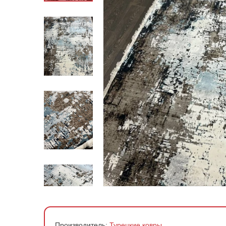
По стране производства
По материалу
По форме
По цене
Производитель:
Турецкие ковры