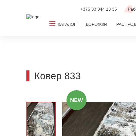
+375 33
344 13 35
Раб
КАТАЛОГ
ДОРОЖКИ
РАСПРО
Все ковры
Ковролин
Новинки
Ковер 833
ТОП-2026
По популярным размерам
NEW
По дизайну
По цвету
По комнате