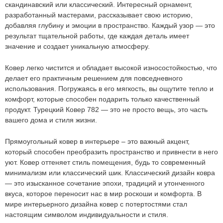
-
+
скандинавский или классический. Интересный орнамент,
разработанный мастерами, рассказывает свою историю,
960
руб.
добавляя глубину и эмоции в пространство. Каждый узор — это
результат тщательной работы, где каждая деталь имеет
значение и создает уникальную атмосферу.
Ковер легко чистится и обладает высокой износостойкостью, что
делает его практичным решением для повседневного
использования. Погружаясь в его мягкость, вы ощутите тепло и
комфорт, которые способен подарить только качественный
продукт. Турецкий
Ковер 782
— это не просто вещь, это часть
вашего дома и стиля жизни.
Прямоугольный ковер в интерьере – это важный акцент,
который способен преобразить пространство и привнести в него
уют.
Ковер оттеняет стиль помещения, будь то современный
Мы не передадим ваш телефон третьим лицам, только
позвоним и подробно проконсультируем по всем вопросам,
минимализм или классический шик.
Классический дизайн ковра
которые действительно для Вас важны.
— это изысканное сочетание эпохи, традиций и утонченного
вкуса, которое переносит нас в мир роскоши и комфорта.
В
Отправить
мире интерьерного дизайна ковер с потертостями стал
Отправить
настоящим символом индивидуальности и стиля.