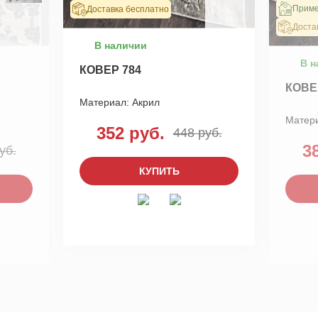
Приме
Доставка бесплатно
Доста
В наличии
В н
КОВЕР 784
КОВЕ
Материал:
Акрил
Матер
352 руб.
448 руб.
3
уб.
КУПИТЬ