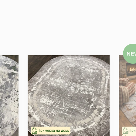
NE
Примерка на дому
При