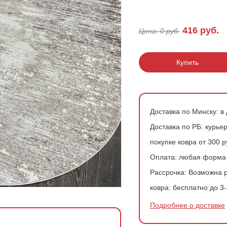
200*200 см
Ковры в скандинавском стиле
Розовые ковры
416
руб.
Цена:
0
руб.
200*300 см
Ковры с геометрией
Зеленые ковры
200*400 см
Купить
240*340 см
300*300 см
Доставка по Минску:
в 
300*400 см
Доставка по РБ:
курьер
покупке ковра от 300 
Оплата:
любая форма
Рассрочка:
Возможна р
ковра:
бесплатно до 3-
Подробнее о доставке