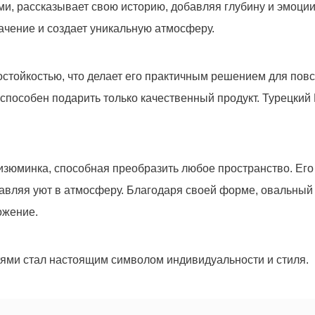
, рассказывает свою историю, добавляя глубину и эмоции 
начение и создает уникальную атмосферу.
416
руб.
состойкостью, что делает его практичным решением для пов
 способен подарить только качественный продукт. Турецкий
изюминка, способная преобразить любое пространство. Ег
бавляя уют в атмосферу. Благодаря своей форме, овальный
ожение.
третьим лицам, только позвоним и подробно проконсультир
действительно для Вас важны.
тями стал настоящим символом индивидуальности и стиля.
Отправить