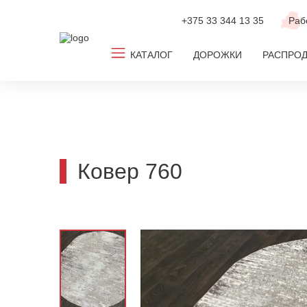
+375 33
344 13 35
Раб
КАТАЛОГ
ДОРОЖКИ
РАСПРО
Все ковры
Ковролин
Новинки
Ковер 760
ТОП-2026
По популярным размерам
По дизайну
По цвету
По комнате