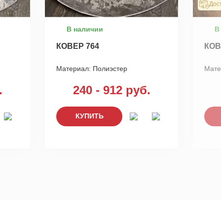
Дос
В наличии
В
КОВЕР 764
КОВ
Материал:
Полиэстер
Мате
.
240 - 912 руб.
КУПИТЬ