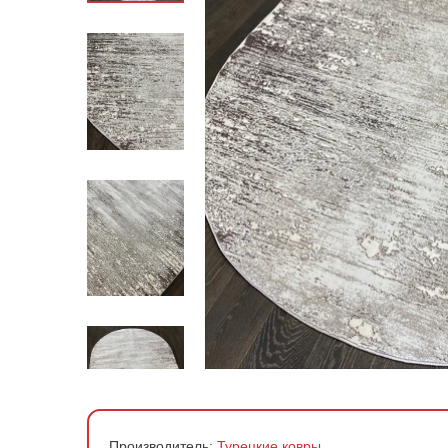
По стране производства
По материалу
По форме
По цене
Производитель:
Турецкие ковры