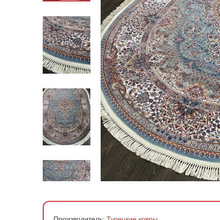
По стране производства
По материалу
По форме
По цене
Производитель:
Турецкие ковры