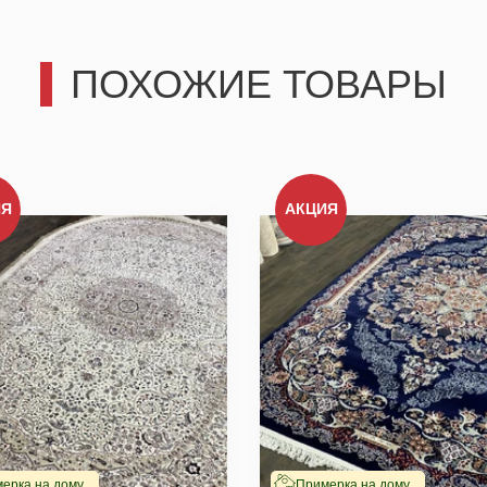
ПОХОЖИЕ ТОВАРЫ
третьим лицам, только позвоним и подробно проконсультир
действительно для Вас важны.
ИЯ
АКЦИЯ
Отправить
Отправить
ерка на дому
Примерка на дому