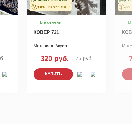
Доставка бесплатно
Дос
В наличии
В
КОВЕР 721
КОВ
Материал:
Акрил
Мате
320 руб.
б.
576 руб.
КУПИТЬ