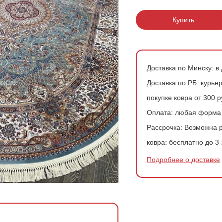
200*200 см
Ковры в скандинавском стиле
Розовые ковры
Купить
200*300 см
Ковры с геометрией
Зеленые ковры
200*400 см
Доставка по Минску:
в 
240*340 см
Доставка по РБ:
курьер
300*300 см
покупке ковра от 300 
Оплата:
любая форма
300*400 см
Рассрочка:
Возможна р
ковра:
бесплатно до 3-
Подробнее о доставке