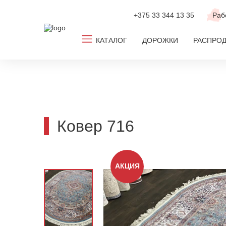
+375 33
344 13 35
Раб
КАТАЛОГ
ДОРОЖКИ
РАСПРО
Все ковры
Ковролин
Новинки
Ковер 716
ТОП-2026
По популярным размерам
АКЦИЯ
По дизайну
По цвету
По комнате