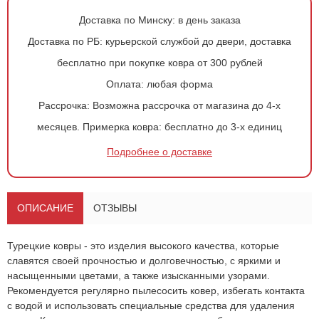
Доставка по Минску:
в день заказа
Доставка по РБ:
курьерской службой до двери, доставка
бесплатно при покупке ковра от 300 рублей
Оплата:
любая форма
Рассрочка:
Возможна рассрочка от магазина до 4-х
месяцев.
Примерка ковра:
бесплатно до 3-х единиц
Подробнее о доставке
Оформить
заказ!
Ковер 611
ОСТАВИТЬ ЗАЯВКУ
ОПИСАНИЕ
ОТЗЫВЫ
-
+
768
руб.
Турецкие ковры - это изделия высокого качества, которые
славятся своей прочностью и долговечностью, с яркими и
насыщенными цветами, а также изысканными узорами.
Рекомендуется регулярно пылесосить ковер, избегать контакта
с водой и использовать специальные средства для удаления