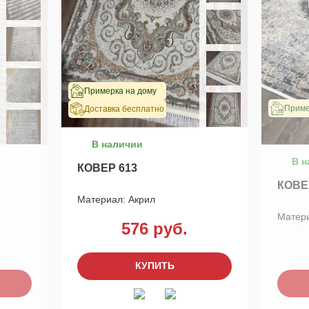
Примерка на дому
Приме
Доставка бесплатно
В наличии
В н
КОВЕР 613
КОВЕ
Материал:
Акрил
Матер
576 руб.
КУПИТЬ