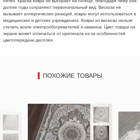
пятен. Краска ковра не выгорает на солнце, благодаря чему они
долгие годы сохраняют первоначальный вид. Вискоза не
вызывает аллергических реакций, ковры могут использоваться в
медицинских и детских учреждениях. Ковры из вискозы нельзя
стелить возле электрообогревателей и каминов. Цвет товара на
экране может отличаться от оригинала из-за особенностей
цветопередачи дисплея.
Мы не передадим ваш телефон третьим лицам, только
позвоним и подробно проконсультируем по всем вопросам,
которые действительно для Вас важны.
ПОХОЖИЕ ТОВАРЫ
Отправить
Отправить