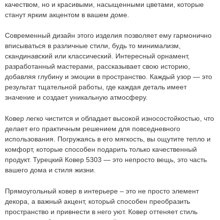
Оформить
заказ!
качеством, но и красивыми, насыщенными цветами, которые
станут ярким акцентом в вашем доме.
Ковер 5303
ОСТАВИТЬ ЗАЯВКУ
Современный дизайн этого изделия позволяет ему гармонично
-
+
вписываться в различные стили, будь то минимализм,
скандинавский или классический. Интересный орнамент,
89.6
руб.
разработанный мастерами, рассказывает свою историю,
добавляя глубину и эмоции в пространство. Каждый узор — это
результат тщательной работы, где каждая деталь имеет
значение и создает уникальную атмосферу.
Ковер легко чистится и обладает высокой износостойкостью, что
делает его практичным решением для повседневного
использования. Погружаясь в его мягкость, вы ощутите тепло и
комфорт, которые способен подарить только качественный
продукт. Турецкий
Ковер 5303
— это непросто вещь, это часть
вашего дома и стиля жизни.
Прямоугольный ковер в интерьере – это не просто элемент
декора, а важный акцент, который способен преобразить
Мы не передадим ваш телефон третьим лицам, только
позвоним и подробно проконсультируем по всем вопросам,
пространство и привнести в него уют.
Ковер оттеняет стиль
которые действительно для Вас важны.