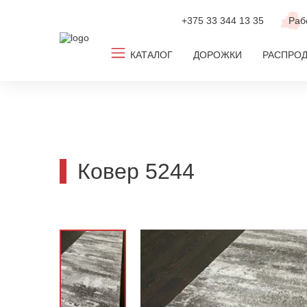
+375 33
344 13 35
Раб
КАТАЛОГ
ДОРОЖКИ
РАСПРО
Все ковры
Ковролин
Новинки
Ковер 5244
ТОП-2026
По популярным размерам
По дизайну
По цвету
По комнате