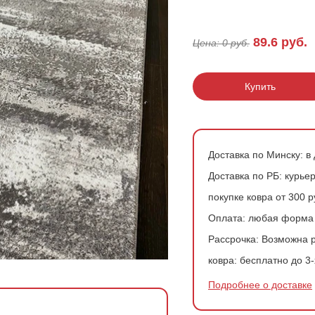
200*200 см
Ковры в скандинавском стиле
Розовые ковры
89.6
руб.
Цена:
0
руб.
200*300 см
Ковры с геометрией
Зеленые ковры
200*400 см
Купить
240*340 см
300*300 см
Доставка по Минску:
в 
300*400 см
Доставка по РБ:
курьер
покупке ковра от 300 
Оплата:
любая форма
Рассрочка:
Возможна р
ковра:
бесплатно до 3-
Подробнее о доставке