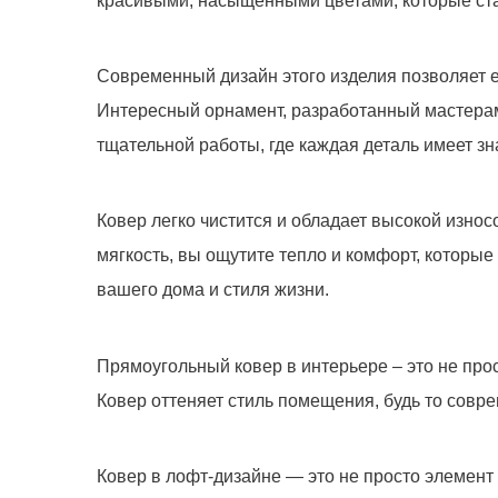
красивыми, насыщенными цветами, которые ста
Современный дизайн этого изделия позволяет е
Ковер 5244
Интересный орнамент, разработанный мастерами
-
+
тщательной работы, где каждая деталь имеет з
Ковер легко чистится и обладает высокой изно
мягкость, вы ощутите тепло и комфорт, которые
вашего дома и стиля жизни.
Прямоугольный ковер в интерьере – это не прос
Ковер оттеняет стиль помещения, будь то совр
Мы не передадим ваш телефон 
Ковер в лофт-дизайне — это не просто элемент