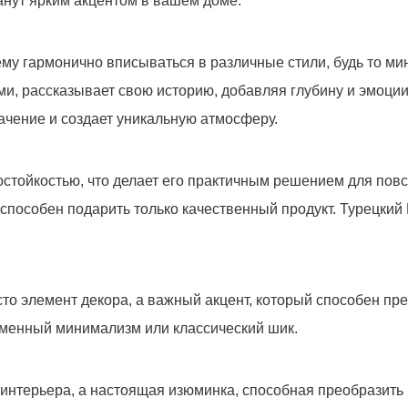
нут ярким акцентом в вашем доме.
му гармонично вписываться в различные стили, будь то ми
, рассказывает свою историю, добавляя глубину и эмоции 
89.6
руб.
начение и создает уникальную атмосферу.
состойкостью, что делает его практичным решением для пов
 способен подарить только качественный продукт. Турецкий
то элемент декора, а важный акцент, который способен пре
еменный минимализм или классический шик.
третьим лицам, только позвоним и подробно проконсультир
действительно для Вас важны.
 интерьера, а настоящая изюминка, способная преобразить 
Отправить