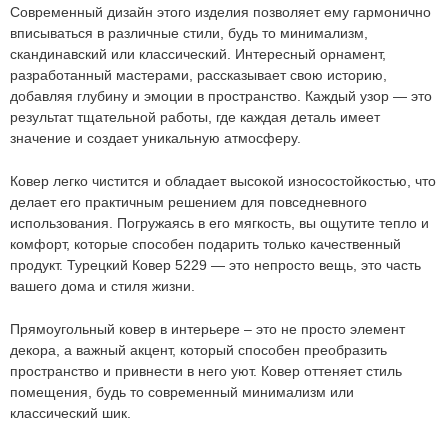
Современный дизайн этого изделия позволяет ему гармонично
вписываться в различные стили, будь то минимализм,
Ковер 5229
ОСТАВИТЬ ЗАЯВКУ
скандинавский или классический. Интересный орнамент,
-
+
разработанный мастерами, рассказывает свою историю,
добавляя глубину и эмоции в пространство. Каждый узор — это
89.6
руб.
результат тщательной работы, где каждая деталь имеет
значение и создает уникальную атмосферу.
Ковер легко чистится и обладает высокой износостойкостью, что
делает его практичным решением для повседневного
использования. Погружаясь в его мягкость, вы ощутите тепло и
комфорт, которые способен подарить только качественный
продукт. Турецкий
Ковер 5229
— это непросто вещь, это часть
вашего дома и стиля жизни.
Прямоугольный ковер в интерьере – это не просто элемент
декора, а важный акцент, который способен преобразить
пространство и привнести в него уют.
Ковер оттеняет стиль
помещения, будь то современный минимализм или
Мы не передадим ваш телефон третьим лицам, только
позвоним и подробно проконсультируем по всем вопросам,
классический шик.
которые действительно для Вас важны.