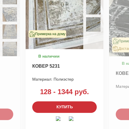
Примерка на дому
Приме
Доста
В наличии
В н
КОВЕР 5231
КОВЕ
Материал:
Полиэстер
Матер
128 - 1344 руб.
КУПИТЬ