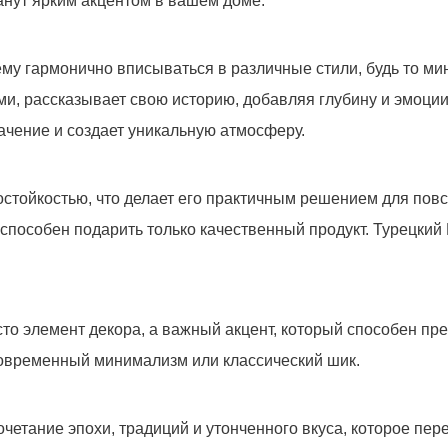
нут ярким акцентом в вашем доме.
му гармонично вписываться в различные стили, будь то ми
, рассказывает свою историю, добавляя глубину и эмоции 
384
руб.
начение и создает уникальную атмосферу.
состойкостью, что делает его практичным решением для пов
 способен подарить только качественный продукт. Турецкий 
то элемент декора, а важный акцент, который способен пре
 современный минимализм или классический шик.
третьим лицам, только позвоним и подробно проконсультир
действительно для Вас важны.
четание эпохи, традиций и утонченного вкуса, которое пер
Отправить