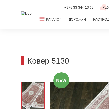
+375 33
344 13 35
Раб
КАТАЛОГ
ДОРОЖКИ
РАСПРО
Все ковры
Ковролин
Новинки
Ковер 5130
ТОП-2026
По популярным размерам
NEW
По дизайну
По цвету
По комнате