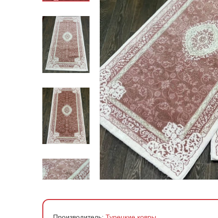
По стране производства
По материалу
По форме
По цене
Производитель:
Турецкие ковры