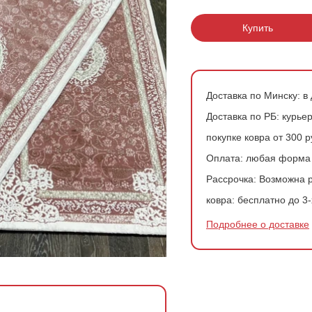
200*200 см
Ковры в скандинавском стиле
Розовые ковры
Купить
200*300 см
Ковры с геометрией
Зеленые ковры
200*400 см
Доставка по Минску:
в 
240*340 см
Доставка по РБ:
курьер
300*300 см
покупке ковра от 300 
Оплата:
любая форма
300*400 см
Рассрочка:
Возможна р
ковра:
бесплатно до 3-
Подробнее о доставке