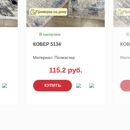
Примерка на дому
При
В наличии
В
КОВЕР 5134
КОВ
Материал:
Полиэстер
Мате
115.2 руб.
КУПИТЬ