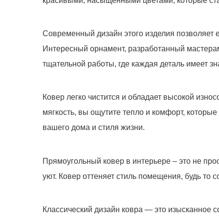
красивыми, насыщенными цветами, которые ста
Современный дизайн этого изделия позволяет е
Ковер 5130
Интересный орнамент, разработанный мастерами
-
+
тщательной работы, где каждая деталь имеет з
Ковер легко чистится и обладает высокой изно
мягкость, вы ощутите тепло и комфорт, которые
вашего дома и стиля жизни.
Прямоугольный ковер в интерьере – это не прос
уют. Ковер оттеняет стиль помещения, будь то
Мы не передадим ваш телефон 
Классический дизайн ковра — это изысканное со