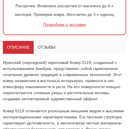
Рассрочка:
Возможна рассрочка от магазина до 4-х
месяцев.
Примерка ковра:
бесплатно до 3-х единиц
Подробнее о доставке
ОПИСАНИЕ
ОТЗЫВЫ
Иранский (персидский) акриловый
Ковер 5119
, созданный с
использованием бамбука, представляет собой гармоничное
сочетание древних традиций и современных технологий. Этот
ковер незаменим в восточных интерьерах, привнося в них
атмосферу изысканности и уюта. На его поверхности изящно
переплетаются сложные узоры и растительные мотивы,
создавая неповторимый художественный эффект.
Оформить
заказ!
Ковер 5119
отличается роскошным внешним видом и высокими
Ковер 5119
ОСТАВИТЬ ЗАЯВКУ
эксплуатационными характеристиками. Его прочная структура
гарантирует долговечность, а экологически чистые материалы
-
+