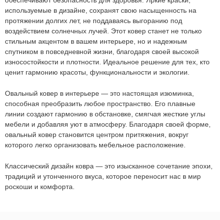
обеспечивают безопасность для здоровья. Яркие краски,
320
руб.
используемые в дизайне, сохранят свою насыщенность на
протяжении долгих лет, не поддаваясь выгоранию под
воздействием солнечных лучей. Этот ковер станет не только
стильным акцентом в вашем интерьере, но и надежным
спутником в повседневной жизни, благодаря своей высокой
износостойкости и плотности. Идеальное решение для тех, кто
ценит гармонию красоты, функциональности и экологии.
Овальный ковер в интерьере — это настоящая изюминка,
способная преобразить любое пространство. Его плавные
линии создают гармонию в обстановке, смягчая жесткие углы
мебели и добавляя уют в атмосферу. Благодаря своей форме,
овальный ковер становится центром притяжения, вокруг
которого легко организовать мебельное расположение.
Мы не передадим ваш телефон третьим лицам, только
позвоним и подробно проконсультируем по всем вопросам,
которые действительно для Вас важны.
Классический дизайн ковра — это изысканное сочетание эпохи,
традиций и утонченного вкуса, которое переносит нас в мир
Отправить
роскоши и комфорта.
Отправить