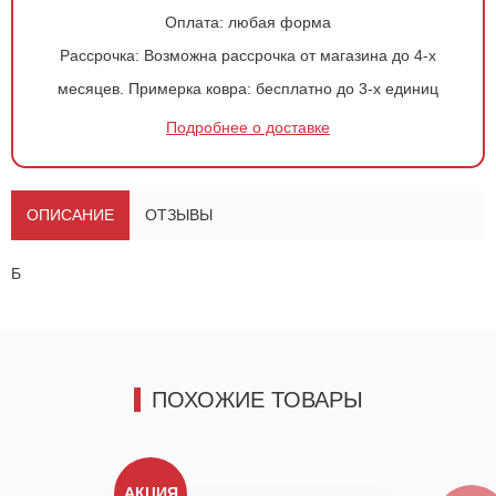
Оплата:
любая форма
Рассрочка:
Возможна рассрочка от магазина до 4-х
Оформить
заказ!
месяцев.
Примерка ковра:
бесплатно до 3-х единиц
Ковер 506
ОСТАВИТЬ ЗАЯВКУ
Подробнее о доставке
-
+
320
руб.
ОПИСАНИЕ
ОТЗЫВЫ
Б
ПОХОЖИЕ ТОВАРЫ
АКЦИЯ