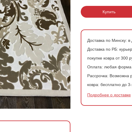
200*200 см
Ковры в скандинавском стиле
Розовые ковры
Купить
200*300 см
Ковры с геометрией
Зеленые ковры
200*400 см
Доставка по Минску:
в 
240*340 см
Доставка по РБ:
курьер
300*300 см
покупке ковра от 300 
Оплата:
любая форма
300*400 см
Рассрочка:
Возможна р
ковра:
бесплатно до 3-
Подробнее о доставке