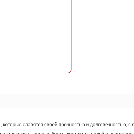
ОСТАВИТЬ ЗАЯВКУ
Оформить
заказ!
256
руб.
а, которые славятся своей прочностью и долговечностью, с
 пылесосить ковер, избегать контакта с водой и использов