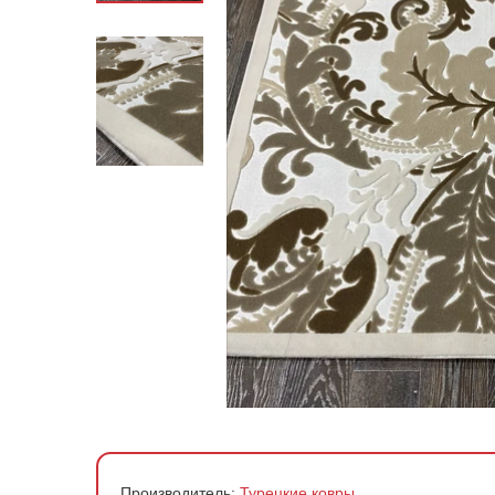
По стране производства
По материалу
По форме
По цене
Производитель:
Турецкие ковры