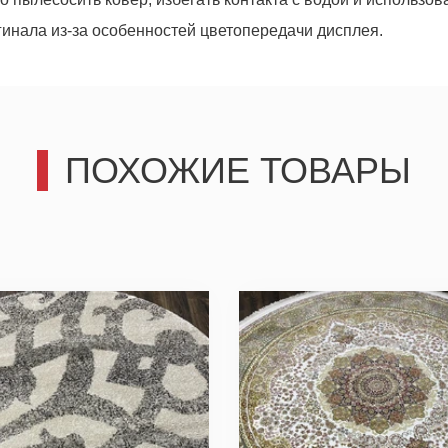
гинала из-за особенностей цветопередачи дисплея.
ПОХОЖИЕ ТОВАРЫ
третьим лицам, только позвоним и подробно проконсультир
действительно для Вас важны.
Отправить
Отправить