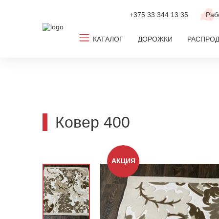
+375 33
344 13 35
Раб
КАТАЛОГ
ДОРОЖКИ
РАСПРО
Все ковры
Ковролин
Новинки
Ковер 400
ТОП-2026
По популярным размерам
АКЦИЯ
По дизайну
По цвету
По комнате