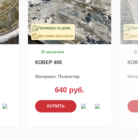
Примерка на дому
При
Доставка бесплатно
Дос
В наличии
В
КОВЕР 406
КОВ
Материал:
Полиэстер
Мате
640 руб.
КУПИТЬ