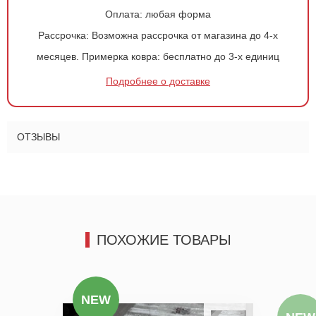
Оплата:
любая форма
Оформить
заказ!
Рассрочка:
Возможна рассрочка от магазина до 4-х
месяцев.
Примерка ковра:
бесплатно до 3-х единиц
Ковер 362
ОСТАВИТЬ ЗАЯВКУ
Подробнее о доставке
-
+
544
руб.
ОТЗЫВЫ
ПОХОЖИЕ ТОВАРЫ
NEW