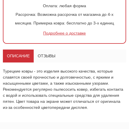
Оплата:
любая форма
Рассрочка:
Возможна рассрочка от магазина до 4-х
месяцев.
Примерка ковра:
бесплатно до 3-х единиц
Подробнее о доставке
Оформить
заказ!
Ковер 3462
ОСТАВИТЬ ЗАЯВКУ
ОПИСАНИЕ
ОТЗЫВЫ
-
+
1 152
руб.
Турецкие ковры - это изделия высокого качества, которые
славятся своей прочностью и долговечностью, с яркими и
насыщенными цветами, а также изысканными узорами.
Рекомендуется регулярно пылесосить ковер, избегать контакта
с водой и использовать специальные средства для удаления
пятен. Цвет товара на экране может отличаться от оригинала
из-за особенностей цветопередачи дисплея.