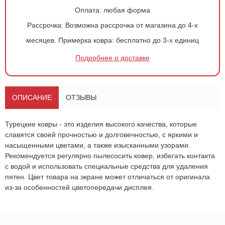
Оплата:
любая форма
Рассрочка:
Возможна рассрочка от магазина до 4-х
месяцев.
Примерка ковра:
бесплатно до 3-х единиц
Подробнее о доставке
Оформить
заказ!
Ковер 3156
ОСТАВИТЬ ЗАЯВКУ
ОПИСАНИЕ
ОТЗЫВЫ
-
+
1 216
руб.
Турецкие ковры - это изделия высокого качества, которые
славятся своей прочностью и долговечностью, с яркими и
насыщенными цветами, а также изысканными узорами.
Рекомендуется регулярно пылесосить ковер, избегать контакта
с водой и использовать специальные средства для удаления
пятен. Цвет товара на экране может отличаться от оригинала
из-за особенностей цветопередачи дисплея.