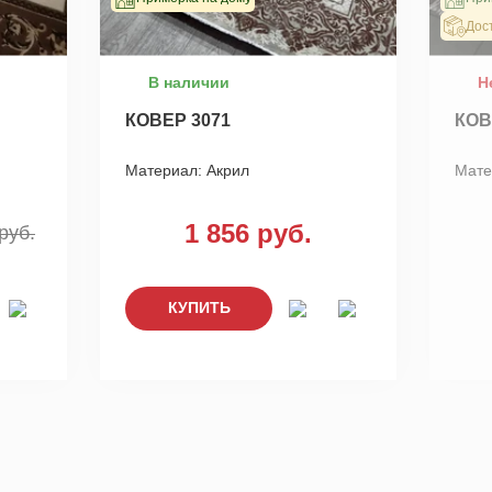
Дос
В наличии
Н
КОВЕР 3071
КОВ
Материал:
Акрил
Мате
1 856 руб.
руб.
КУПИТЬ