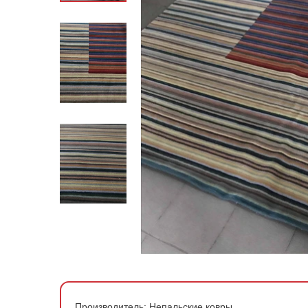
По стране производства
По материалу
По форме
По цене
Производитель:
Непальские ковры