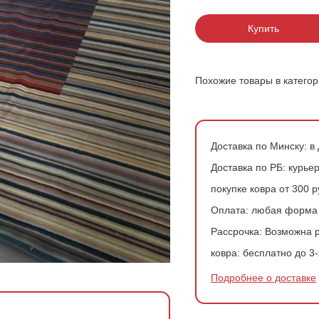
200*200 см
Ковры в скандинавском стиле
Розовые ковры
Купить
200*300 см
Ковры с геометрией
Зеленые ковры
200*400 см
Похожие товары в катего
240*340 см
300*300 см
Доставка по Минску:
в 
Доставка по РБ:
курьер
300*400 см
покупке ковра от 300 
Оплата:
любая форма
Рассрочка:
Возможна р
ковра:
бесплатно до 3-
Подробнее о доставке