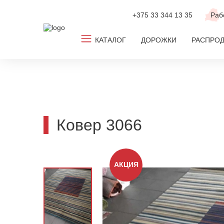
+375 33
344 13 35
Раб
КАТАЛОГ
ДОРОЖКИ
РАСПРО
Все ковры
Ковролин
Новинки
Ковер 3066
ТОП-2026
По популярным размерам
АКЦИЯ
По дизайну
По цвету
По комнате