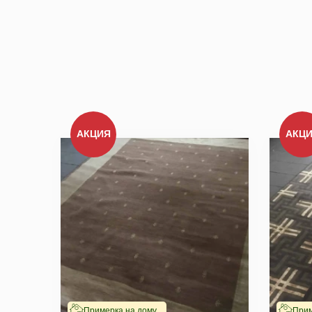
Мы не передадим ваш телефон 
АКЦИЯ
АКЦ
Примерка на дому
Прим