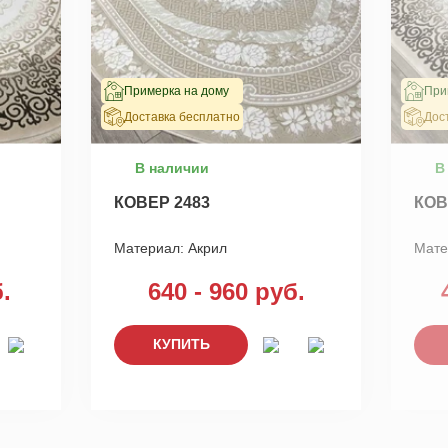
Примерка на дому
При
Доставка бесплатно
Дос
В наличии
В
КОВЕР 2483
КОВ
Материал:
Акрил
Мате
.
640 - 960 руб.
КУПИТЬ