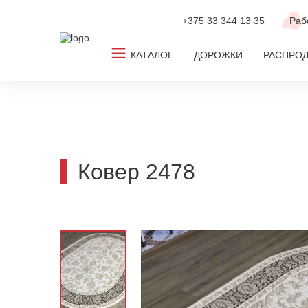
+375 33
344 13 35
Раб
КАТАЛОГ
ДОРОЖКИ
РАСПРО
Все ковры
Ковролин
Новинки
Ковер 2478
ТОП-2026
По популярным размерам
По дизайну
По цвету
По комнате