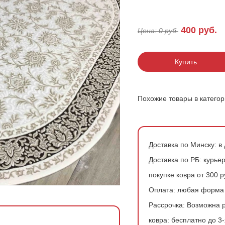
200*200 см
Ковры в скандинавском стиле
Розовые ковры
400
руб.
Цена:
0
руб.
200*300 см
Ковры с геометрией
Зеленые ковры
200*400 см
Купить
240*340 см
300*300 см
Похожие товары в катего
300*400 см
Доставка по Минску:
в 
Доставка по РБ:
курьер
покупке ковра от 300 
Оплата:
любая форма
Рассрочка:
Возможна р
ковра:
бесплатно до 3-