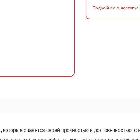
Подробнее о доставке
ОСТАВИТЬ ЗАЯВКУ
Оформить
заказ!
400
руб.
а, которые славятся своей прочностью и долговечностью, с
 пылесосить ковер, избегать контакта с водой и использов