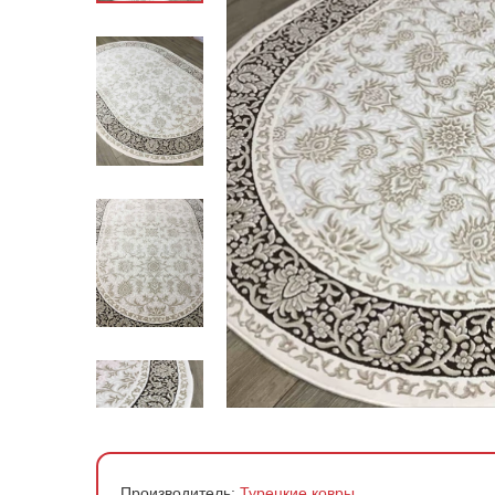
По стране производства
По материалу
По форме
По цене
Производитель:
Турецкие ковры