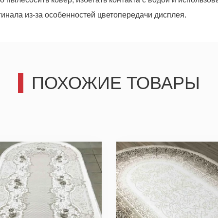
гинала из-за особенностей цветопередачи дисплея.
ПОХОЖИЕ ТОВАРЫ
третьим лицам, только позвоним и подробно проконсультир
действительно для Вас важны.
Отправить
Отправить