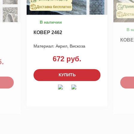
Приме
Доставка бесплатно
Доста
В наличии
В н
КОВЕР 2462
КОВЕ
Материал:
Акрил, Вискоза
672 руб.
б.
КУПИТЬ