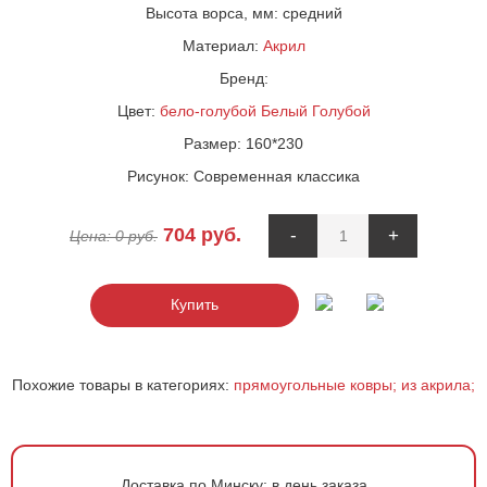
Высота ворса, мм:
средний
Материал:
Акрил
Бренд:
Цвет:
бело-голубой
Белый
Голубой
Размер:
160*230
Рисунок:
Современная классика
704
руб.
-
+
Цена:
0
руб.
Купить
Похожие товары в категориях:
прямоугольные ковры;
из акрила;
Доставка по Минску:
в день заказа