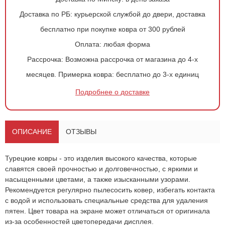
Доставка по РБ:
курьерской службой до двери, доставка
бесплатно при покупке ковра от 300 рублей
Оплата:
любая форма
Рассрочка:
Возможна рассрочка от магазина до 4-х
месяцев.
Примерка ковра:
бесплатно до 3-х единиц
Оформить
заказ!
Подробнее о доставке
Ковер 2457
ОСТАВИТЬ ЗАЯВКУ
-
+
ОПИСАНИЕ
ОТЗЫВЫ
704
руб.
Турецкие ковры - это изделия высокого качества, которые
славятся своей прочностью и долговечностью, с яркими и
насыщенными цветами, а также изысканными узорами.
Рекомендуется регулярно пылесосить ковер, избегать контакта
с водой и использовать специальные средства для удаления
пятен. Цвет товара на экране может отличаться от оригинала
из-за особенностей цветопередачи дисплея.