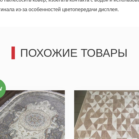
гинала из-за особенностей цветопередачи дисплея.
ПОХОЖИЕ ТОВАРЫ
третьим лицам, только позвоним и подробно проконсультир
действительно для Вас важны.
Отправить
W
Отправить