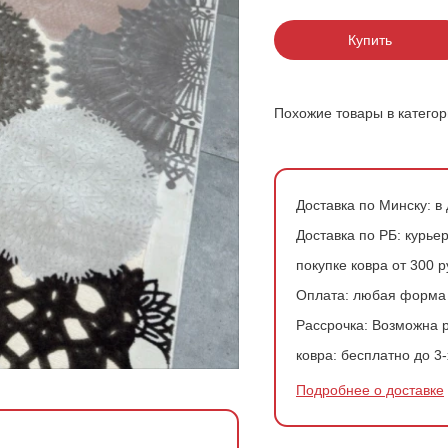
200*200 см
Ковры в скандинавском стиле
Розовые ковры
Купить
200*300 см
Ковры с геометрией
Зеленые ковры
200*400 см
Похожие товары в катего
240*340 см
300*300 см
Доставка по Минску:
в 
Доставка по РБ:
курьер
300*400 см
покупке ковра от 300 
Оплата:
любая форма
Рассрочка:
Возможна р
ковра:
бесплатно до 3-
Подробнее о доставке