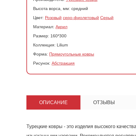
Высота ворса, мм:
средний
Цвет:
Розовый
серо-фиолетовый
Серый
Материал:
Акрил
Размер:
160*300
Коллекция:
Lilium
Форма:
Прямоугольные ковры
Рисунок:
Абстракция
Ковер 2298
ОПИСАНИЕ
ОТЗЫВЫ
-
+
Турецкие ковры - это изделия высокого качеств
изысканными узорами. Рекомендуется регулярно