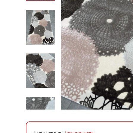
По стране производства
По материалу
По форме
По цене
Производитель:
Турецкие ковры