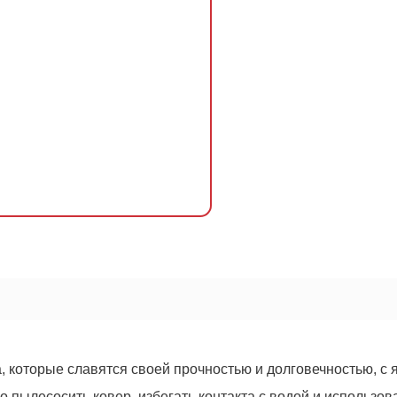
ОСТАВИТЬ ЗАЯВКУ
Оформить
заказ!
480
руб.
а, которые славятся своей прочностью и долговечностью, с
 пылесосить ковер, избегать контакта с водой и использов