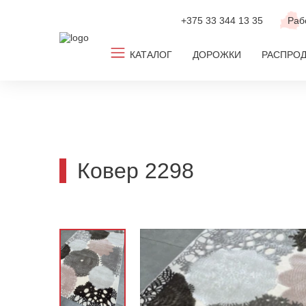
+375 33
344 13 35
Раб
КАТАЛОГ
ДОРОЖКИ
РАСПРО
Все ковры
Ковролин
Новинки
Ковер 2298
ТОП-2026
По популярным размерам
По дизайну
По цвету
По комнате