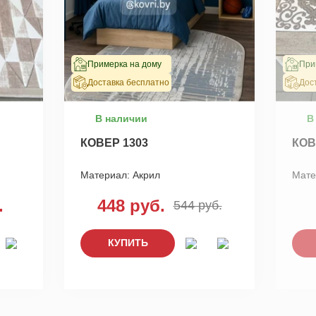
Примерка на дому
При
Доставка бесплатно
Дос
В наличии
В
КОВЕР 1303
КОВ
Материал:
Акрил
Мате
.
448 руб.
544 руб.
КУПИТЬ