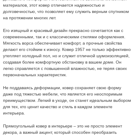
Оформить
заказ!
материалов, этот ковер отличается надежностью и
долговечностью, что позволяет ему служить верным спутником
Ковер 1957
ОСТАВИТЬ ЗАЯВКУ
на протяжении многих лет.
-
+
Его изящный и красивый дизайн прекрасно сочетается как с
современными, так и с классическими стилями оформления.
160
руб.
Мягкость ворса обеспечивает комфорт, а прочные свойства
делают его стойким к износу.
Ковер 1957
не только эффективно
утепляет холодный пол, но и служит отличной шумоизоляцией,
создавая более комфортную обстановку в вашем доме. Он
легко справляется с повышенной влажностью, не теряя своих
первоначальных характеристик.
Не поддаваясь деформации, ковер сохраняет свою форму
даже под тяжестью мебели, что является его неоспоримым
преимуществом. Легкий в уходе, он станет идеальным выбором
для тех, кто ценит качество и стиль в каждом элементе
интерьера.
Мы не передадим ваш телефон третьим лицам, только
Прямоугольный ковер в интерьере – это не просто элемент
позвоним и подробно проконсультируем по всем вопросам,
которые действительно для Вас важны.
декора, а важный акцент, который способен преобразить