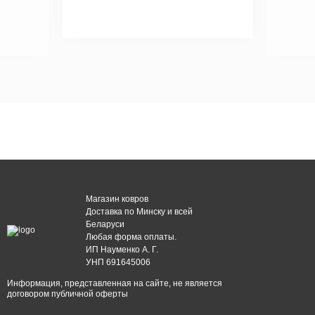
Магазин ковров
Доставка по Минску и всей
Беларуси
Любая форма оплаты.
ИП Науменко А. Г.
УНП 691645006
Информация, представленная на сайте, не является
договором публичной оферты