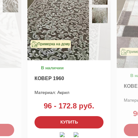
Примерка на дому
Приме
В наличии
В н
КОВЕР 1960
КОВЕ
Материал:
Акрил
Матер
96 - 172.8 руб.
9
КУПИТЬ