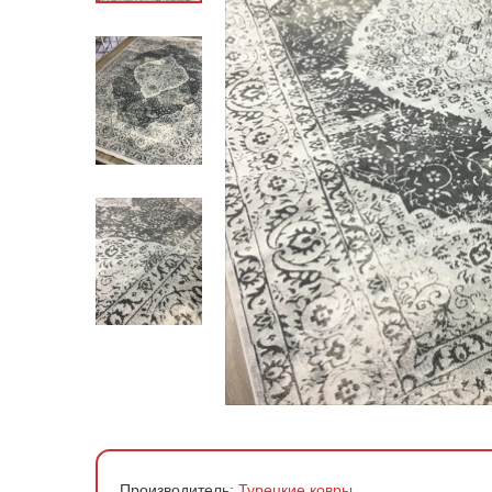
По стране производства
По материалу
По форме
По цене
Производитель:
Турецкие ковры