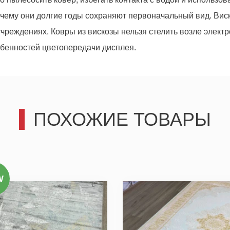
я чему они долгие годы сохраняют первоначальный вид. Вис
учреждениях. Ковры из вискозы нельзя стелить возле элект
собенностей цветопередачи дисплея.
третьим лицам, только позвоним и подробно проконсультир
действительно для Вас важны.
ПОХОЖИЕ ТОВАРЫ
Отправить
Отправить
W