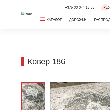
+375 33
344 13 35
Раб
КАТАЛОГ
ДОРОЖКИ
РАСПРО
Все ковры
Ковролин
Новинки
Ковер 186
ТОП-2026
По популярным размерам
По дизайну
По цвету
По комнате