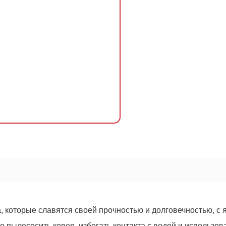
ОСТАВИТЬ ЗАЯВКУ
Оформить
заказ!
400
руб.
а, которые славятся своей прочностью и долговечностью, с
 пылесосить ковер, избегать контакта с водой и использов