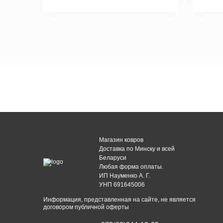
Магазин ковров
Доставка по Минску и всей
Беларуси
Любая форма оплаты.
ИП Науменко А. Г.
УНП 691645006
Информация, представленная на сайте, не является
договором публичной оферты