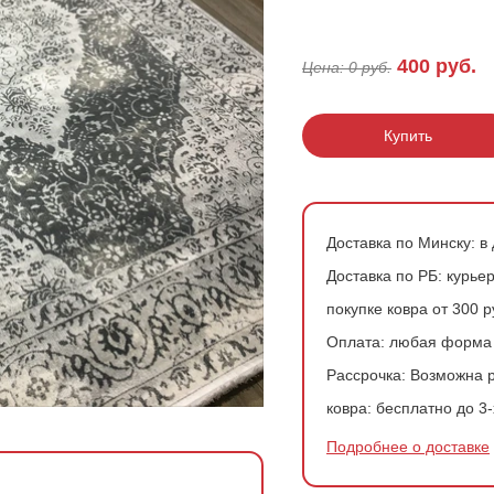
200*200 см
Ковры в скандинавском стиле
Розовые ковры
400
руб.
Цена:
0
руб.
200*300 см
Ковры с геометрией
Зеленые ковры
200*400 см
Купить
240*340 см
300*300 см
Доставка по Минску:
в 
300*400 см
Доставка по РБ:
курьер
покупке ковра от 300 
Оплата:
любая форма
Рассрочка:
Возможна р
ковра:
бесплатно до 3-
Подробнее о доставке