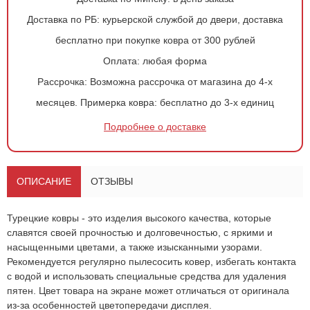
Доставка по РБ:
курьерской службой до двери, доставка
бесплатно при покупке ковра от 300 рублей
Оплата:
любая форма
Рассрочка:
Возможна рассрочка от магазина до 4-х
месяцев.
Примерка ковра:
бесплатно до 3-х единиц
Оформить
заказ!
Подробнее о доставке
Ковер 1290
ОСТАВИТЬ ЗАЯВКУ
-
+
ОПИСАНИЕ
ОТЗЫВЫ
1 152
руб.
Турецкие ковры - это изделия высокого качества, которые
славятся своей прочностью и долговечностью, с яркими и
насыщенными цветами, а также изысканными узорами.
Рекомендуется регулярно пылесосить ковер, избегать контакта
с водой и использовать специальные средства для удаления
пятен. Цвет товара на экране может отличаться от оригинала
из-за особенностей цветопередачи дисплея.