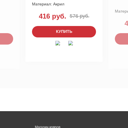
Материал:
Акрил
Матер
416 руб.
576 руб.
4
КУПИТЬ
Магазин ковров