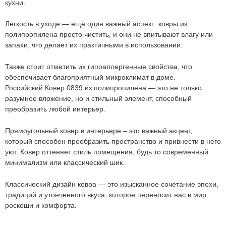
кухни.
784
руб.
Легкость в уходе — ещё один важный аспект: ковры из
полипропилена просто чистить, и они не впитывают влагу или
запахи, что делает их практичными в использовании.
Также стоит отметить их гипоаллергенные свойства, что
обеспечивает благоприятный микроклимат в доме.
Российский Ковер 0839 из полипропилена — это не только
разумное вложение, но и стильный элемент, способный
преобразить любой интерьер.
Прямоугольный ковер в интерьере – это важный акцент,
который способен преобразить пространство и привнести в него
уют. Ковер оттеняет стиль помещения, будь то современный
Мы не передадим ваш телефон третьим лицам, только
минимализм или классический шик.
позвоним и подробно проконсультируем по всем вопросам,
которые действительно для Вас важны.
Классический дизайн ковра — это изысканное сочетание эпохи,
Отправить
традиций и утонченного вкуса, которое переносит нас в мир
роскоши и комфорта.
Отправить